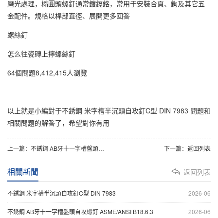
磨光處理，橢圓頭螺釘通常鍍鎘鉻，常用于安裝合頁、鉤及其它五
金配件。規格以桿部直徑、展開更多回答
螺絲釘
怎么往瓷磚上擰螺絲釘
64個問題8,412,415人瀏覽
以上就是小編對于不銹鋼 米字槽半沉頭自攻釘C型 DIN 7983 問題和
相關問題的解答了，希望對你有用
上一篇：
不銹鋼 AB牙十一字槽盤頭自攻螺釘 ASME/ANSI B18.6.3
下一篇：
返回列表
相關新聞
返回列表
不銹鋼 米字槽半沉頭自攻釘C型 DIN 7983
2026-06
不銹鋼 AB牙十一字槽盤頭自攻螺釘 ASME/ANSI B18.6.3
2026-06