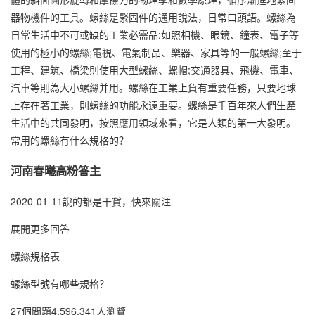
器物機件的工具。螺絲是緊固件的通用說法，日常口頭語。螺絲為
日常生活中不可或缺的工業必需品:如照相機、眼鏡、鐘表、電子等
使用的極小的螺絲;電視、電氣制品、樂器、家具等的一般螺絲;至于
工程、建筑、橋梁則使用大型螺絲、螺帽;交通器具、飛機、電車、
汽車等則為大小螺絲并用。螺絲在工業上負有重要任務，只要地球
上存在著工業，則螺絲的功能永遠重要。螺絲是千百年來人們生產
生活中的共同發明，按照應用領域來看，它是人類的第一大發明。
常用的螺絲有什么規格的？
河南春曦高粉答主
2020-01-11說的都是干貨，快來關注
展開更多回答
螺絲規格表
螺絲型號有哪些規格？
27個問題4,596,341人瀏覽