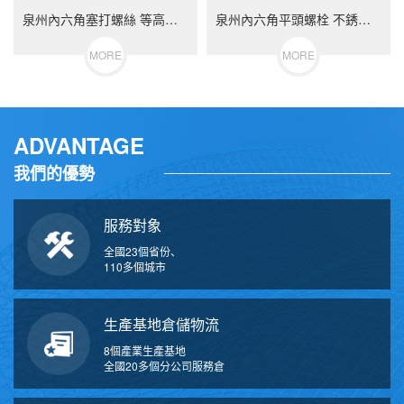
泉州內六角塞打螺絲 等高限位螺栓 不銹鋼（304/316）碳鋼 合金鋼
泉州內六角平頭螺栓 不銹鋼（304/316）碳鋼 合金鋼
MORE
MORE
ADVANTAGE
我們的優勢
服務對象
全國23個省份、
110多個城市
生產基地倉儲物流
8個產業生產基地
全國20多個分公司服務倉