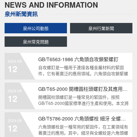
NEWS AND INFORMATION
泉州新聞資訊
泉州公司動態
泉州行業新聞
泉州常見問題
GB/T6563-1986 六角頭自攻鎖緊螺釘
2024-09
12
自攻螺釘是一種用于連接各種金屬材料的緊固
件，它有著廣泛的應用領域。六角頭自攻鎖緊螺
釘是其中一種常見的類型，符合GB/T6563-1986
標準。本文將深度分析這種螺釘的特點、應用以
GB/T65-2000 開槽圓柱頭螺釘及其應用領域
2024-09
及制造要求等相關知識點，為讀者提供全面的了
12
開槽圓柱頭螺釘是一種常見的緊固件，按照
解。1. 六角頭自
GB/T65-2000國家標準進行生產和使用。本文將
深入分析開槽圓柱頭螺釘的特點、分類以及應用
領域，幫助讀者更好地了解和應用該種螺釘。什
GB/T5786-2000 六角頭螺栓 細牙 全螺紋——工業重要性和特點
2024-09
么是GB/T65-2000 開槽圓柱頭螺釘？GB/T65-
12
六角頭螺栓是一種常用的緊固件，在工業領域有
200
著廣泛的應用。其中，細牙與全螺紋是六角頭螺