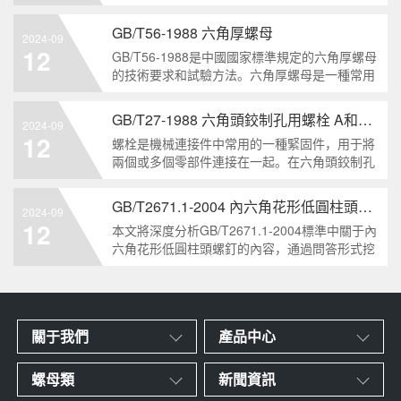
栓的兩個重要特點。本文將從工業重要性和特點
兩個方面，對GB/T5786-2000標準下的六角頭螺
GB/T56-1988 六角厚螺母
2024-09
栓 細牙 全螺紋進行深度分析和知識挖掘。什么
12
GB/T56-1988是中國國家標準規定的六角厚螺母
是GB/T57
的技術要求和試驗方法。六角厚螺母是一種常用
的緊固件，它具有六個面和較大的厚度。它通常
用于需要更大的力矩和耐久性的緊固裝配。六角
GB/T27-1988 六角頭鉸制孔用螺栓 A和B級
2024-09
厚螺母的材料和制造工藝六角厚螺母通常由低碳
12
螺栓是機械連接件中常用的一種緊固件，用于將
鋼、中碳鋼或合金鋼
兩個或多個零部件連接在一起。在六角頭鉸制孔
用螺栓中，根據其質量要求的不同，可以分為A
級和B級兩種。下面我們來分析一下這兩種級別
GB/T2671.1-2004 內六角花形低圓柱頭螺釘
2024-09
的螺栓有哪些區別。1. A級和B級的定義和標準
12
本文將深度分析GB/T2671.1-2004標準中關于內
有什么不同?A級和B級是
六角花形低圓柱頭螺釘的內容，通過問答形式挖
掘知識點，為讀者提供全面的了解。1. 什么是
GB/T2671.1-2004標準？GB/T2671.1-2004是中
國國家標準中關于內六角花形
關于我們
產品中心
螺母類
新聞資訊