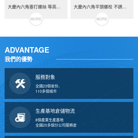
大慶內六角塞打螺絲 等高限位螺栓 不銹鋼（304/316）碳鋼 合金鋼
大慶內六角平頭螺栓 不銹鋼（304/316）碳鋼 合金鋼
MORE
MORE
ADVANTAGE
我們的優勢
服務對象
全國23個省份、
110多個城市
生產基地倉儲物流
8個產業生產基地
全國20多個分公司服務倉