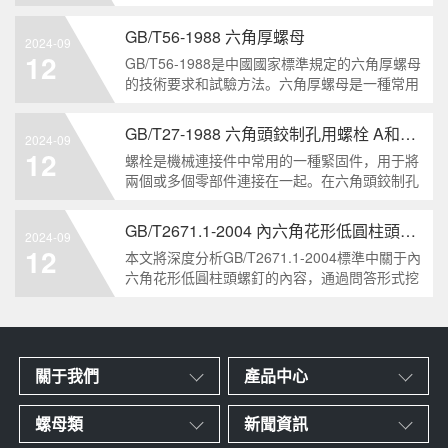
栓的兩個重要特點。本文將從工業重要性和特點
兩個方面，對GB/T5786-2000標準下的六角頭螺
GB/T56-1988 六角厚螺母
2024-09
栓 細牙 全螺紋進行深度分析和知識挖掘。什么
12
GB/T56-1988是中國國家標準規定的六角厚螺母
是GB/T57
的技術要求和試驗方法。六角厚螺母是一種常用
的緊固件，它具有六個面和較大的厚度。它通常
用于需要更大的力矩和耐久性的緊固裝配。六角
GB/T27-1988 六角頭鉸制孔用螺栓 A和B級
2024-09
厚螺母的材料和制造工藝六角厚螺母通常由低碳
12
螺栓是機械連接件中常用的一種緊固件，用于將
鋼、中碳鋼或合金鋼
兩個或多個零部件連接在一起。在六角頭鉸制孔
用螺栓中，根據其質量要求的不同，可以分為A
級和B級兩種。下面我們來分析一下這兩種級別
GB/T2671.1-2004 內六角花形低圓柱頭螺釘
2024-09
的螺栓有哪些區別。1. A級和B級的定義和標準
12
本文將深度分析GB/T2671.1-2004標準中關于內
有什么不同?A級和B級是
六角花形低圓柱頭螺釘的內容，通過問答形式挖
掘知識點，為讀者提供全面的了解。1. 什么是
GB/T2671.1-2004標準？GB/T2671.1-2004是中
國國家標準中關于內六角花形
關于我們
產品中心
螺母類
新聞資訊