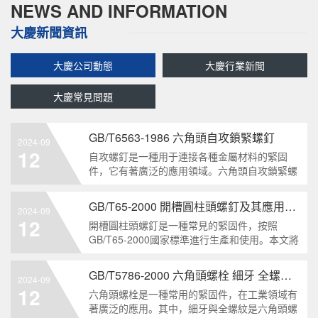
NEWS AND INFORMATION
大慶新聞資訊
大慶公司動態
大慶行業新聞
大慶常見問題
GB/T6563-1986 六角頭自攻鎖緊螺釘
2024-09
12
自攻螺釘是一種用于連接各種金屬材料的緊固
件，它有著廣泛的應用領域。六角頭自攻鎖緊螺
釘是其中一種常見的類型，符合GB/T6563-1986
標準。本文將深度分析這種螺釘的特點、應用以
GB/T65-2000 開槽圓柱頭螺釘及其應用領域
2024-09
及制造要求等相關知識點，為讀者提供全面的了
12
開槽圓柱頭螺釘是一種常見的緊固件，按照
解。1. 六角頭自
GB/T65-2000國家標準進行生產和使用。本文將
深入分析開槽圓柱頭螺釘的特點、分類以及應用
領域，幫助讀者更好地了解和應用該種螺釘。什
GB/T5786-2000 六角頭螺栓 細牙 全螺紋——工業重要性和特點
2024-09
么是GB/T65-2000 開槽圓柱頭螺釘？GB/T65-
12
六角頭螺栓是一種常用的緊固件，在工業領域有
200
著廣泛的應用。其中，細牙與全螺紋是六角頭螺