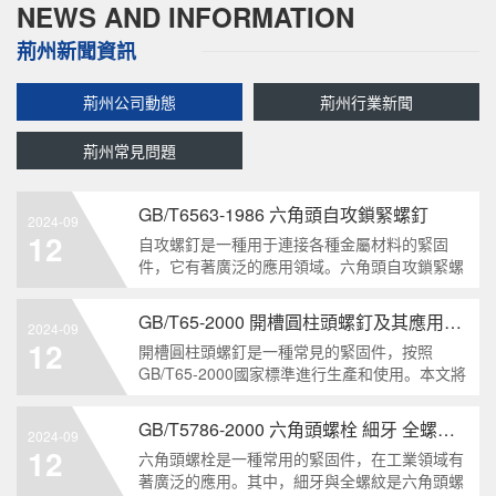
NEWS AND INFORMATION
荊州新聞資訊
荊州公司動態
荊州行業新聞
荊州常見問題
GB/T6563-1986 六角頭自攻鎖緊螺釘
2024-09
12
自攻螺釘是一種用于連接各種金屬材料的緊固
件，它有著廣泛的應用領域。六角頭自攻鎖緊螺
釘是其中一種常見的類型，符合GB/T6563-1986
標準。本文將深度分析這種螺釘的特點、應用以
GB/T65-2000 開槽圓柱頭螺釘及其應用領域
2024-09
及制造要求等相關知識點，為讀者提供全面的了
12
開槽圓柱頭螺釘是一種常見的緊固件，按照
解。1. 六角頭自
GB/T65-2000國家標準進行生產和使用。本文將
深入分析開槽圓柱頭螺釘的特點、分類以及應用
領域，幫助讀者更好地了解和應用該種螺釘。什
GB/T5786-2000 六角頭螺栓 細牙 全螺紋——工業重要性和特點
2024-09
么是GB/T65-2000 開槽圓柱頭螺釘？GB/T65-
12
六角頭螺栓是一種常用的緊固件，在工業領域有
200
著廣泛的應用。其中，細牙與全螺紋是六角頭螺