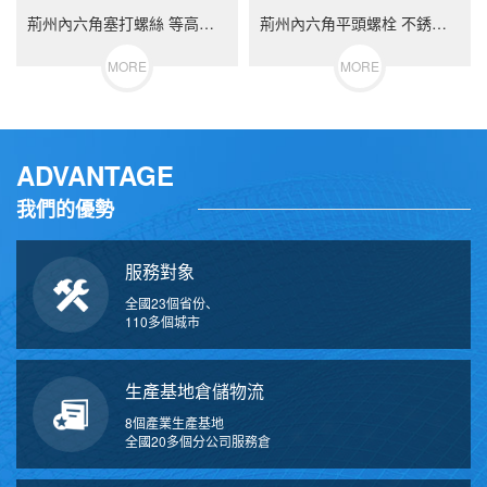
荊州內六角塞打螺絲 等高限位螺栓 不銹鋼（304/316）碳鋼 合金鋼
荊州內六角平頭螺栓 不銹鋼（304/316）碳鋼 合金鋼
MORE
MORE
ADVANTAGE
我們的優勢
服務對象
全國23個省份、
110多個城市
生產基地倉儲物流
8個產業生產基地
全國20多個分公司服務倉