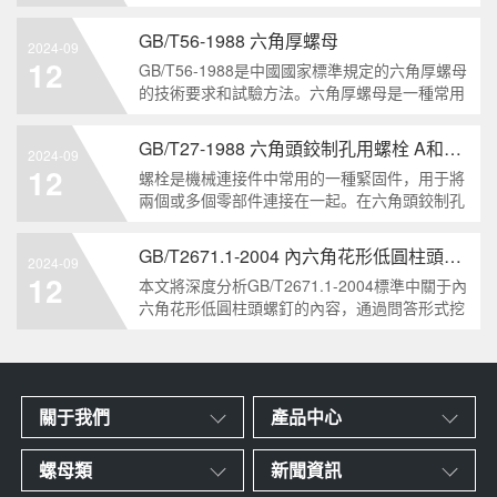
栓的兩個重要特點。本文將從工業重要性和特點
兩個方面，對GB/T5786-2000標準下的六角頭螺
GB/T56-1988 六角厚螺母
2024-09
栓 細牙 全螺紋進行深度分析和知識挖掘。什么
12
GB/T56-1988是中國國家標準規定的六角厚螺母
是GB/T57
的技術要求和試驗方法。六角厚螺母是一種常用
的緊固件，它具有六個面和較大的厚度。它通常
用于需要更大的力矩和耐久性的緊固裝配。六角
GB/T27-1988 六角頭鉸制孔用螺栓 A和B級
2024-09
厚螺母的材料和制造工藝六角厚螺母通常由低碳
12
螺栓是機械連接件中常用的一種緊固件，用于將
鋼、中碳鋼或合金鋼
兩個或多個零部件連接在一起。在六角頭鉸制孔
用螺栓中，根據其質量要求的不同，可以分為A
級和B級兩種。下面我們來分析一下這兩種級別
GB/T2671.1-2004 內六角花形低圓柱頭螺釘
2024-09
的螺栓有哪些區別。1. A級和B級的定義和標準
12
本文將深度分析GB/T2671.1-2004標準中關于內
有什么不同?A級和B級是
六角花形低圓柱頭螺釘的內容，通過問答形式挖
掘知識點，為讀者提供全面的了解。1. 什么是
GB/T2671.1-2004標準？GB/T2671.1-2004是中
國國家標準中關于內六角花形
關于我們
產品中心
螺母類
新聞資訊