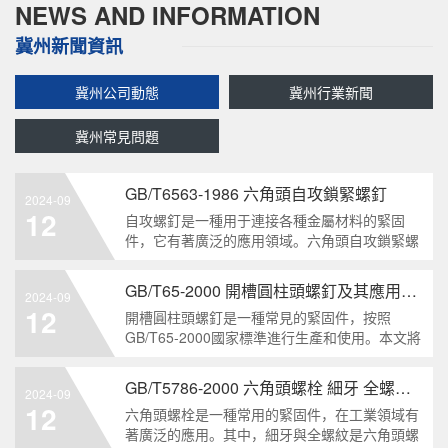
NEWS AND INFORMATION
冀州新聞資訊
冀州公司動態
冀州行業新聞
冀州常見問題
GB/T6563-1986 六角頭自攻鎖緊螺釘
2024-09
12
自攻螺釘是一種用于連接各種金屬材料的緊固
件，它有著廣泛的應用領域。六角頭自攻鎖緊螺
釘是其中一種常見的類型，符合GB/T6563-1986
標準。本文將深度分析這種螺釘的特點、應用以
GB/T65-2000 開槽圓柱頭螺釘及其應用領域
2024-09
及制造要求等相關知識點，為讀者提供全面的了
12
開槽圓柱頭螺釘是一種常見的緊固件，按照
解。1. 六角頭自
GB/T65-2000國家標準進行生產和使用。本文將
深入分析開槽圓柱頭螺釘的特點、分類以及應用
領域，幫助讀者更好地了解和應用該種螺釘。什
GB/T5786-2000 六角頭螺栓 細牙 全螺紋——工業重要性和特點
2024-09
么是GB/T65-2000 開槽圓柱頭螺釘？GB/T65-
12
六角頭螺栓是一種常用的緊固件，在工業領域有
200
著廣泛的應用。其中，細牙與全螺紋是六角頭螺