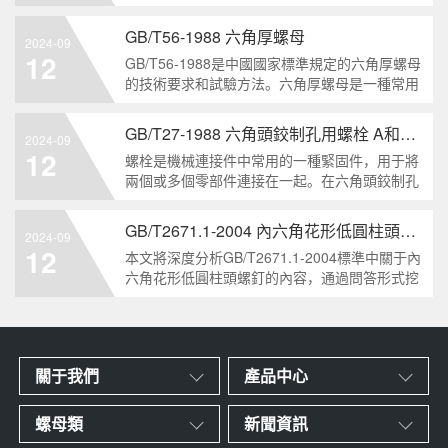
栓的兩個重要特點。本文將從工業重要性和特點
兩個方面，對GB/T5786-2000標準下的六角頭螺
GB/T56-1988 六角厚螺母
2024-09
栓 細牙 全螺紋進行深度分析和知識挖掘。什么
12
GB/T56-1988是中國國家標準規定的六角厚螺母
是GB/T57
的技術要求和試驗方法。六角厚螺母是一種常用
的緊固件，它具有六個面和較大的厚度。它通常
用于需要更大的力矩和耐久性的緊固裝配。六角
GB/T27-1988 六角頭鉸制孔用螺栓 A和B級
2024-09
厚螺母的材料和制造工藝六角厚螺母通常由低碳
12
螺栓是機械連接件中常用的一種緊固件，用于將
鋼、中碳鋼或合金鋼
兩個或多個零部件連接在一起。在六角頭鉸制孔
用螺栓中，根據其質量要求的不同，可以分為A
級和B級兩種。下面我們來分析一下這兩種級別
GB/T2671.1-2004 內六角花形低圓柱頭螺釘
2024-09
的螺栓有哪些區別。1. A級和B級的定義和標準
12
本文將深度分析GB/T2671.1-2004標準中關于內
有什么不同?A級和B級是
六角花形低圓柱頭螺釘的內容，通過問答形式挖
掘知識點，為讀者提供全面的了解。1. 什么是
GB/T2671.1-2004標準？GB/T2671.1-2004是中
國國家標準中關于內六角花形
關于我們
產品中心
螺母類
新聞資訊