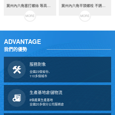
冀州內六角塞打螺絲 等高限位螺栓 不銹鋼（304/316）碳鋼 合金鋼
冀州內六角平頭螺栓 不銹鋼（304/316）碳鋼 合金鋼
MORE
MORE
ADVANTAGE
我們的優勢
服務對象
全國23個省份、
110多個城市
生產基地倉儲物流
8個產業生產基地
全國20多個分公司服務倉