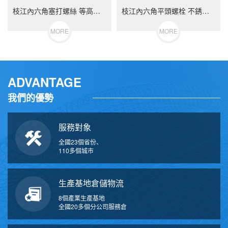
枝江內六角塞打螺絲 等高限位螺栓 不銹鋼（304/316）碳鋼 合金鋼
枝江內六角平頭螺栓 不銹鋼（304/316）碳鋼 合金鋼
MORE
MORE
ADVANTAGE
我們的優勢
服務對象
全國23個省份、
110多個城市
生產基地倉儲物流
8個產業生產基地
全國20多個分公司服務倉