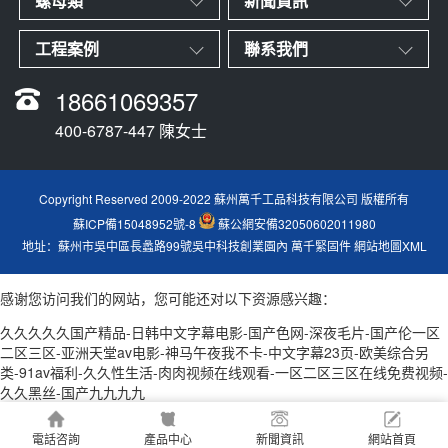
螺母類
新聞資訊
工程案例
聯系我們
18661069357
400-6787-447 陳女士
Copyright Reserved 2009-2022 蘇州萬千工品科技有限公司 版權所有
蘇ICP備15048952號-8
蘇公網安備32050602011980
地址：蘇州市吳中區長蠡路99號吳中科技創業園內
萬千緊固件
網站地圖XML
感谢您访问我们的网站，您可能还对以下资源感兴趣：
久久久久久国产精品-日韩中文字幕电影-国产色网-深夜毛片-国产伦一区
二区三区-亚洲天堂av电影-神马午夜我不卡-中文字幕23页-欧美综合另
类-91av福利-久久性生活-肉肉视频在线观看-一区二区三区在线免费视频-
久久黑丝-国产九九九九
電話咨詢
產品中心
新聞資訊
網站首頁