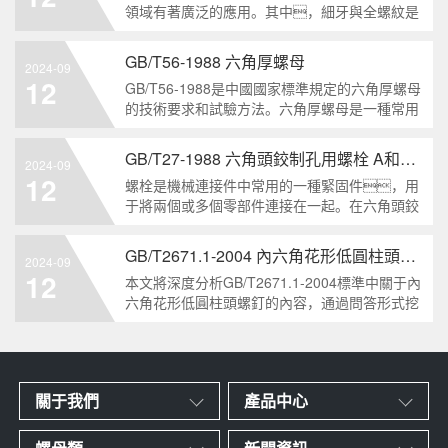
領域有著廣泛的應用。其中，細牙與全螺紋是
六角頭螺栓的兩個重要特點。本文將從工
業重要性和特點兩個方面，對
GB/T56-1988 六角厚螺母
2024-09
GB/T5786-2000標準下的六角頭螺栓 細牙 全螺
12
GB/T56-1988是中國國家標準規定的六角厚螺母
紋進行深度分析和知識挖掘。什么是
的技術要求和試驗方法。六角厚螺母是一種常用
GB/T57
的緊固件，它具有六個面和較大的厚
度。它通常用于需要更大的力矩和耐久性的
GB/T27-1988 六角頭鉸制孔用螺栓 A和B級
2024-09
緊固裝配。六角厚螺母的材料和制造工藝六角厚
12
螺栓是機械連接件中常用的一種緊固件，用
螺母通常由低碳鋼、中碳鋼或合金鋼
于將兩個或多個零部件連接在一起。在六角頭鉸
制孔用螺栓中，根據其質量要求的不同，
可以分為A級和B級兩種。下面我們來分析
GB/T2671.1-2004 內六角花形低圓柱頭螺釘
2024-09
一下這兩種級別的螺栓有哪些區別。1. A
12
本文將深度分析GB/T2671.1-2004標準中關于內
級和B級的定義和標準有什么不同?A級和B級是
六角花形低圓柱頭螺釘的內容，通過問答形式挖
掘知識點，為讀者提供全面的了
解。1. 什么是GB/T2671.1-2004標準？
GB/T2671.1-2004是中國國家標準中關于內六角
花形
關于我們
產品中心