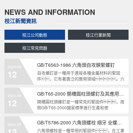
NEWS AND INFORMATION
枝江新聞資訊
枝江公司動態
枝江行業新聞
枝江常見問題
GB/T6563-1986 六角頭自攻鎖緊螺釘
2024-09
12
自攻螺釘是一種用于連接各種金屬材料的緊固
件，它有著廣泛的應用領域。六
角頭自攻鎖緊螺釘是其中一種常見的類型，符合
GB/T6563-1986標準。本文將深度分析這
GB/T65-2000 開槽圓柱頭螺釘及其應用領域
2024-09
種螺釘的特點、應用以及制造要求等相關知識
12
開槽圓柱頭螺釘是一種常見的緊固件，按
點，為讀者提供全面的了解。1. 六角頭自
照GB/T65-2000國家標準進行生產和使
用。本文將深入分析開槽圓柱頭螺釘的
特點、分類以及應用領域，幫助讀者更好地了
GB/T5786-2000 六角頭螺栓 細牙 全螺紋——工業重要性和特點
2024-09
解和應用該種螺釘。什么是GB/T65-2000
12
六角頭螺栓是一種常用的緊固件，在工業
開槽圓柱頭螺釘？GB/T65-200