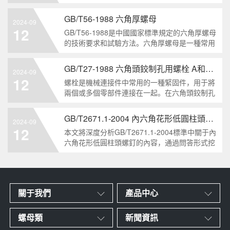
栓的兩個重要特點。本文將從工業重要性和特點
兩個方面，對GB/T5786-2000標準下的六角頭螺
GB/T56-1988 六角厚螺母
2024-09
栓 細牙 全螺紋進行深度分析和知識挖掘。什么
12
GB/T56-1988是中國國家標準規定的六角厚螺母
是GB/T57
的技術要求和試驗方法。六角厚螺母是一種常用
的緊固件，它具有六個面和較大的厚度。它通常
用于需要更大的力矩和耐久性的緊固裝配。六角
GB/T27-1988 六角頭鉸制孔用螺栓 A和B級
2024-09
厚螺母的材料和制造工藝六角厚螺母通常由低碳
12
螺栓是機械連接件中常用的一種緊固件，用于將
鋼、中碳鋼或合金鋼
兩個或多個零部件連接在一起。在六角頭鉸制孔
用螺栓中，根據其質量要求的不同，可以分為A
級和B級兩種。下面我們來分析一下這兩種級別
GB/T2671.1-2004 內六角花形低圓柱頭螺釘
2024-09
的螺栓有哪些區別。1. A級和B級的定義和標準
12
本文將深度分析GB/T2671.1-2004標準中關于內
有什么不同?A級和B級是
六角花形低圓柱頭螺釘的內容，通過問答形式挖
掘知識點，為讀者提供全面的了解。1. 什么是
GB/T2671.1-2004標準？GB/T2671.1-2004是中
國國家標準中關于內六角花形
關于我們
產品中心
螺母類
新聞資訊