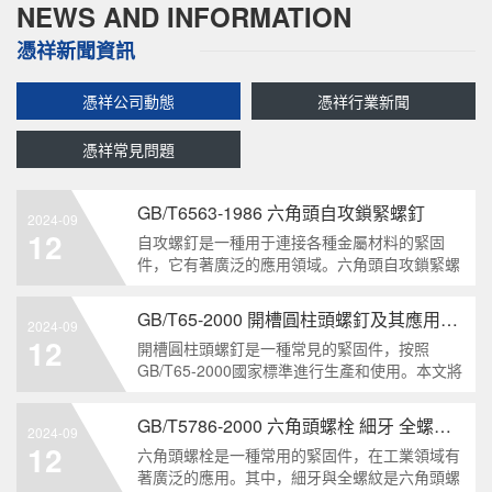
NEWS AND INFORMATION
憑祥新聞資訊
憑祥公司動態
憑祥行業新聞
憑祥常見問題
GB/T6563-1986 六角頭自攻鎖緊螺釘
2024-09
12
自攻螺釘是一種用于連接各種金屬材料的緊固
件，它有著廣泛的應用領域。六角頭自攻鎖緊螺
釘是其中一種常見的類型，符合GB/T6563-1986
標準。本文將深度分析這種螺釘的特點、應用以
GB/T65-2000 開槽圓柱頭螺釘及其應用領域
2024-09
及制造要求等相關知識點，為讀者提供全面的了
12
開槽圓柱頭螺釘是一種常見的緊固件，按照
解。1. 六角頭自
GB/T65-2000國家標準進行生產和使用。本文將
深入分析開槽圓柱頭螺釘的特點、分類以及應用
領域，幫助讀者更好地了解和應用該種螺釘。什
GB/T5786-2000 六角頭螺栓 細牙 全螺紋——工業重要性和特點
2024-09
么是GB/T65-2000 開槽圓柱頭螺釘？GB/T65-
12
六角頭螺栓是一種常用的緊固件，在工業領域有
200
著廣泛的應用。其中，細牙與全螺紋是六角頭螺