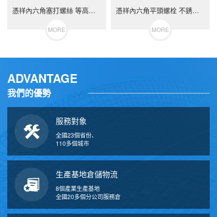
憑祥內六角塞打螺絲 等高限位螺栓 不銹鋼（304/316）碳鋼 合金鋼
憑祥內六角平頭螺栓 不銹鋼（304/316）碳鋼 合金鋼
MORE
MORE
ADVANTAGE
我們的優勢
服務對象
全國23個省份、
110多個城市
生產基地倉儲物流
8個產業生產基地
全國20多個分公司服務倉