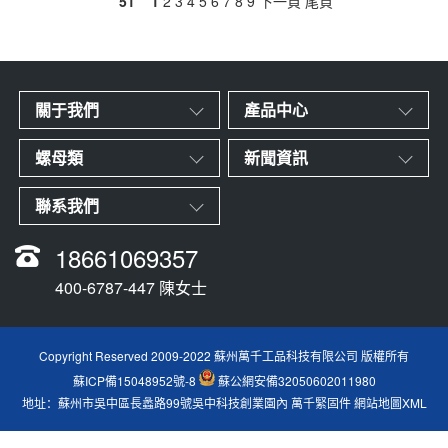
51
1
2
3
4
5
6
7
8
9
下一頁
尾頁
關于我們
產品中心
螺母類
新聞資訊
聯系我們
18661069357
400-6787-447 陳女士
Copyright Reserved 2009-2022 蘇州萬千工品科技有限公司 版權所有
蘇ICP備15048952號-8
蘇公網安備32050602011980
地址：蘇州市吳中區長蠡路99號吳中科技創業園內
萬千緊固件
網站地圖XML