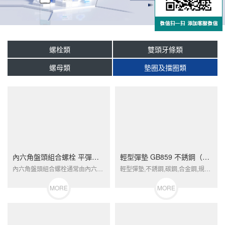
螺栓類
雙頭牙條類
螺母類
墊圈及擋圈類
內六角盤頭組合螺栓 平彈墊 不銹鋼（304/316）碳鋼 合金鋼
輕型彈墊 GB859 不銹鋼（304/316）碳鋼 合金鋼
內六角盤頭組合螺栓通常由內六角盤頭螺栓和平彈墊組成。這種組合常用于需要在緊固過程中提供額外防松和密封效果的場合。...
輕型彈墊,不銹鋼,碳鋼,合金鋼,規格,廠家,定制,標準件輕型彈墊 GB859 不銹鋼（304/316）碳鋼 合金鋼...
MORE
MORE