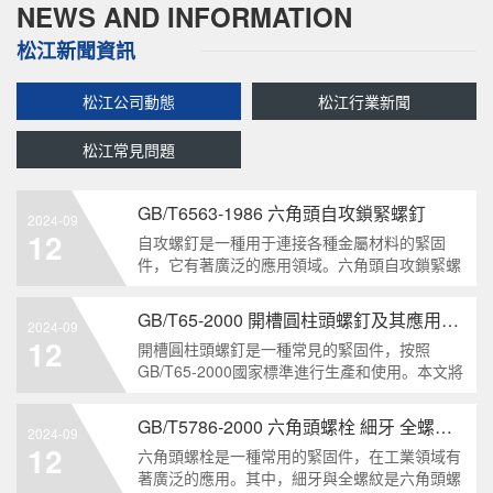
NEWS AND INFORMATION
松江新聞資訊
松江公司動態
松江行業新聞
松江常見問題
GB/T6563-1986 六角頭自攻鎖緊螺釘
2024-09
12
自攻螺釘是一種用于連接各種金屬材料的緊固
件，它有著廣泛的應用領域。六角頭自攻鎖緊螺
釘是其中一種常見的類型，符合GB/T6563-1986
標準。本文將深度分析這種螺釘的特點、應用以
GB/T65-2000 開槽圓柱頭螺釘及其應用領域
2024-09
及制造要求等相關知識點，為讀者提供全面的了
12
開槽圓柱頭螺釘是一種常見的緊固件，按照
解。1. 六角頭自
GB/T65-2000國家標準進行生產和使用。本文將
深入分析開槽圓柱頭螺釘的特點、分類以及應用
領域，幫助讀者更好地了解和應用該種螺釘。什
GB/T5786-2000 六角頭螺栓 細牙 全螺紋——工業重要性和特點
2024-09
么是GB/T65-2000 開槽圓柱頭螺釘？GB/T65-
12
六角頭螺栓是一種常用的緊固件，在工業領域有
200
著廣泛的應用。其中，細牙與全螺紋是六角頭螺