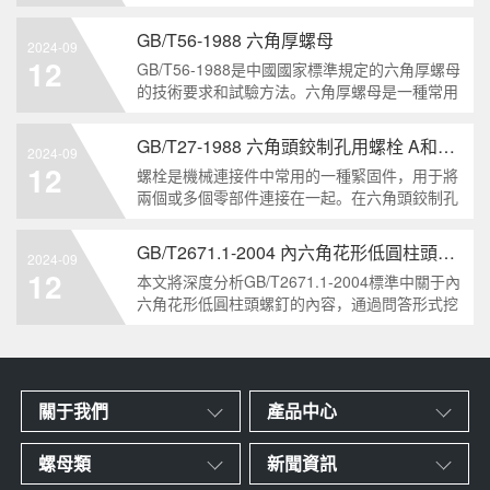
栓的兩個重要特點。本文將從工業重要性和特點
兩個方面，對GB/T5786-2000標準下的六角頭螺
GB/T56-1988 六角厚螺母
2024-09
栓 細牙 全螺紋進行深度分析和知識挖掘。什么
12
GB/T56-1988是中國國家標準規定的六角厚螺母
是GB/T57
的技術要求和試驗方法。六角厚螺母是一種常用
的緊固件，它具有六個面和較大的厚度。它通常
用于需要更大的力矩和耐久性的緊固裝配。六角
GB/T27-1988 六角頭鉸制孔用螺栓 A和B級
2024-09
厚螺母的材料和制造工藝六角厚螺母通常由低碳
12
螺栓是機械連接件中常用的一種緊固件，用于將
鋼、中碳鋼或合金鋼
兩個或多個零部件連接在一起。在六角頭鉸制孔
用螺栓中，根據其質量要求的不同，可以分為A
級和B級兩種。下面我們來分析一下這兩種級別
GB/T2671.1-2004 內六角花形低圓柱頭螺釘
2024-09
的螺栓有哪些區別。1. A級和B級的定義和標準
12
本文將深度分析GB/T2671.1-2004標準中關于內
有什么不同?A級和B級是
六角花形低圓柱頭螺釘的內容，通過問答形式挖
掘知識點，為讀者提供全面的了解。1. 什么是
GB/T2671.1-2004標準？GB/T2671.1-2004是中
國國家標準中關于內六角花形
關于我們
產品中心
螺母類
新聞資訊