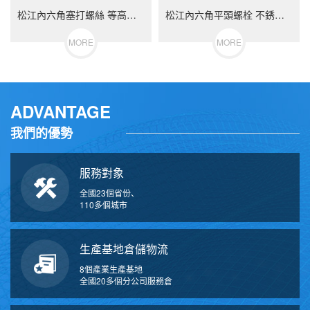
松江內六角塞打螺絲 等高限位螺栓 不銹鋼（304/316）碳鋼 合金鋼
松江內六角平頭螺栓 不銹鋼（304/316）碳鋼 合金鋼
MORE
MORE
ADVANTAGE
我們的優勢
服務對象
全國23個省份、
110多個城市
生產基地倉儲物流
8個產業生產基地
全國20多個分公司服務倉