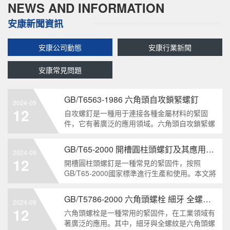
NEWS AND INFORMATION
安康新聞資訊
安康公司動態
安康行業新聞
安康常見問題
GB/T6563-1986 六角頭自攻鎖緊螺釘
2024-09
12
自攻螺釘是一種用于連接各種金屬材料的緊固
件，它有著廣泛的應用領域。六角頭自攻鎖緊螺
釘是其中一種常見的類型，符合GB/T6563-1986
標準。本文將深度分析這種螺釘的特點、應用以
GB/T65-2000 開槽圓柱頭螺釘及其應用領域
2024-09
及制造要求等相關知識點，為讀者提供全面的了
12
開槽圓柱頭螺釘是一種常見的緊固件，按照
解。1. 六角頭自
GB/T65-2000國家標準進行生產和使用。本文將
深入分析開槽圓柱頭螺釘的特點、分類以及應用
領域，幫助讀者更好地了解和應用該種螺釘。什
GB/T5786-2000 六角頭螺栓 細牙 全螺紋——工業重要性和特點
2024-09
么是GB/T65-2000 開槽圓柱頭螺釘？GB/T65-
12
六角頭螺栓是一種常用的緊固件，在工業領域有
200
著廣泛的應用。其中，細牙與全螺紋是六角頭螺