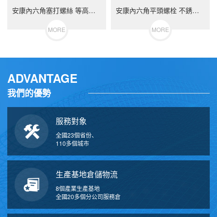
安康內六角塞打螺絲 等高限位螺栓 不銹鋼（304/316）碳鋼 合金鋼
安康內六角平頭螺栓 不銹鋼（304/316）碳鋼 合金鋼
MORE
MORE
ADVANTAGE
我們的優勢
服務對象
全國23個省份、
110多個城市
生產基地倉儲物流
8個產業生產基地
全國20多個分公司服務倉