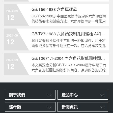
栓的兩個重要特點。本文將從工業重要性和特點
兩個方面，對GB/T5786-2000標準下的六角頭螺
GB/T56-1988 六角厚螺母
2024-09
栓 細牙 全螺紋進行深度分析和知識挖掘。什么
12
GB/T56-1988是中國國家標準規定的六角厚螺母
是GB/T57
的技術要求和試驗方法。六角厚螺母是一種常用
的緊固件，它具有六個面和較大的厚度。它通常
用于需要更大的力矩和耐久性的緊固裝配。六角
GB/T27-1988 六角頭鉸制孔用螺栓 A和B級
2024-09
厚螺母的材料和制造工藝六角厚螺母通常由低碳
12
螺栓是機械連接件中常用的一種緊固件，用于將
鋼、中碳鋼或合金鋼
兩個或多個零部件連接在一起。在六角頭鉸制孔
用螺栓中，根據其質量要求的不同，可以分為A
級和B級兩種。下面我們來分析一下這兩種級別
GB/T2671.1-2004 內六角花形低圓柱頭螺釘
2024-09
的螺栓有哪些區別。1. A級和B級的定義和標準
12
本文將深度分析GB/T2671.1-2004標準中關于內
有什么不同?A級和B級是
六角花形低圓柱頭螺釘的內容，通過問答形式挖
掘知識點，為讀者提供全面的了解。1. 什么是
GB/T2671.1-2004標準？GB/T2671.1-2004是中
國國家標準中關于內六角花形
關于我們
產品中心
螺母類
新聞資訊