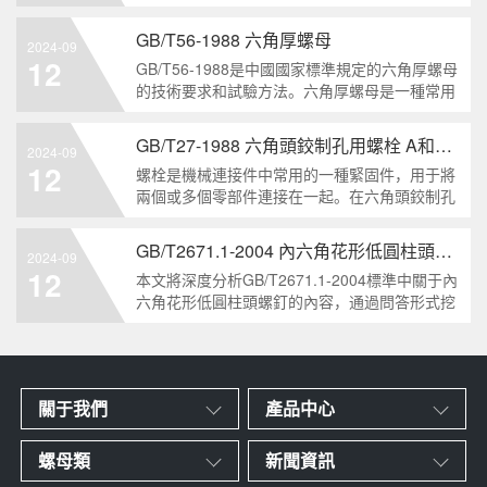
栓的兩個重要特點。本文將從工業重要性和特點
兩個方面，對GB/T5786-2000標準下的六角頭螺
GB/T56-1988 六角厚螺母
2024-09
栓 細牙 全螺紋進行深度分析和知識挖掘。什么
12
GB/T56-1988是中國國家標準規定的六角厚螺母
是GB/T57
的技術要求和試驗方法。六角厚螺母是一種常用
的緊固件，它具有六個面和較大的厚度。它通常
用于需要更大的力矩和耐久性的緊固裝配。六角
GB/T27-1988 六角頭鉸制孔用螺栓 A和B級
2024-09
厚螺母的材料和制造工藝六角厚螺母通常由低碳
12
螺栓是機械連接件中常用的一種緊固件，用于將
鋼、中碳鋼或合金鋼
兩個或多個零部件連接在一起。在六角頭鉸制孔
用螺栓中，根據其質量要求的不同，可以分為A
級和B級兩種。下面我們來分析一下這兩種級別
GB/T2671.1-2004 內六角花形低圓柱頭螺釘
2024-09
的螺栓有哪些區別。1. A級和B級的定義和標準
12
本文將深度分析GB/T2671.1-2004標準中關于內
有什么不同?A級和B級是
六角花形低圓柱頭螺釘的內容，通過問答形式挖
掘知識點，為讀者提供全面的了解。1. 什么是
GB/T2671.1-2004標準？GB/T2671.1-2004是中
國國家標準中關于內六角花形
關于我們
產品中心
螺母類
新聞資訊