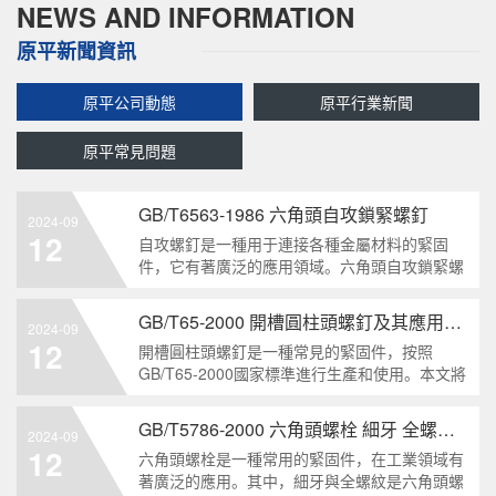
NEWS AND INFORMATION
原平新聞資訊
原平公司動態
原平行業新聞
原平常見問題
GB/T6563-1986 六角頭自攻鎖緊螺釘
2024-09
12
自攻螺釘是一種用于連接各種金屬材料的緊固
件，它有著廣泛的應用領域。六角頭自攻鎖緊螺
釘是其中一種常見的類型，符合GB/T6563-1986
標準。本文將深度分析這種螺釘的特點、應用以
GB/T65-2000 開槽圓柱頭螺釘及其應用領域
2024-09
及制造要求等相關知識點，為讀者提供全面的了
12
開槽圓柱頭螺釘是一種常見的緊固件，按照
解。1. 六角頭自
GB/T65-2000國家標準進行生產和使用。本文將
深入分析開槽圓柱頭螺釘的特點、分類以及應用
領域，幫助讀者更好地了解和應用該種螺釘。什
GB/T5786-2000 六角頭螺栓 細牙 全螺紋——工業重要性和特點
2024-09
么是GB/T65-2000 開槽圓柱頭螺釘？GB/T65-
12
六角頭螺栓是一種常用的緊固件，在工業領域有
200
著廣泛的應用。其中，細牙與全螺紋是六角頭螺