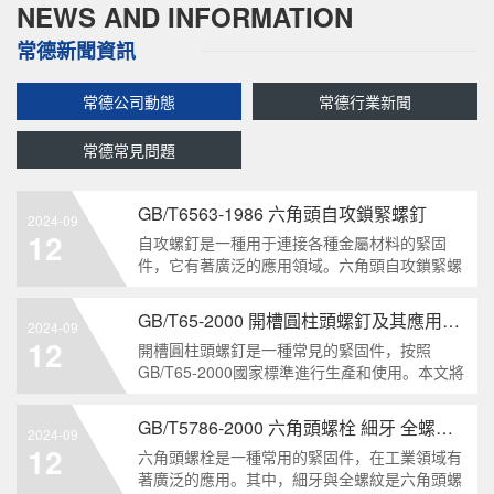
NEWS AND INFORMATION
常德新聞資訊
常德公司動態
常德行業新聞
常德常見問題
GB/T6563-1986 六角頭自攻鎖緊螺釘
2024-09
12
自攻螺釘是一種用于連接各種金屬材料的緊固
件，它有著廣泛的應用領域。六角頭自攻鎖緊螺
釘是其中一種常見的類型，符合GB/T6563-1986
標準。本文將深度分析這種螺釘的特點、應用以
GB/T65-2000 開槽圓柱頭螺釘及其應用領域
2024-09
及制造要求等相關知識點，為讀者提供全面的了
12
開槽圓柱頭螺釘是一種常見的緊固件，按照
解。1. 六角頭自
GB/T65-2000國家標準進行生產和使用。本文將
深入分析開槽圓柱頭螺釘的特點、分類以及應用
領域，幫助讀者更好地了解和應用該種螺釘。什
GB/T5786-2000 六角頭螺栓 細牙 全螺紋——工業重要性和特點
2024-09
么是GB/T65-2000 開槽圓柱頭螺釘？GB/T65-
12
六角頭螺栓是一種常用的緊固件，在工業領域有
200
著廣泛的應用。其中，細牙與全螺紋是六角頭螺