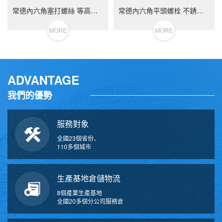
常德內六角塞打螺絲 等高限位螺栓 不銹鋼（304/316）碳鋼 合金鋼
常德內六角平頭螺栓 不銹鋼（304/316）碳鋼 合金鋼
MORE
MORE
ADVANTAGE
我們的優勢
服務對象
全國23個省份、
110多個城市
生產基地倉儲物流
8個產業生產基地
全國20多個分公司服務倉