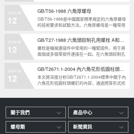
栓的兩個重要特點。本文將從工業重要性和特點
兩個方面，對GB/T5786-2000標準下的六角頭螺
GB/T56-1988 六角厚螺母
2024-09
栓 細牙 全螺紋進行深度分析和知識挖掘。什么
12
GB/T56-1988是中國國家標準規定的六角厚螺母
是GB/T57
的技術要求和試驗方法。六角厚螺母是一種常用
的緊固件，它具有六個面和較大的厚度。它通常
用于需要更大的力矩和耐久性的緊固裝配。六角
GB/T27-1988 六角頭鉸制孔用螺栓 A和B級
2024-09
厚螺母的材料和制造工藝六角厚螺母通常由低碳
12
螺栓是機械連接件中常用的一種緊固件，用于將
鋼、中碳鋼或合金鋼
兩個或多個零部件連接在一起。在六角頭鉸制孔
用螺栓中，根據其質量要求的不同，可以分為A
級和B級兩種。下面我們來分析一下這兩種級別
GB/T2671.1-2004 內六角花形低圓柱頭螺釘
2024-09
的螺栓有哪些區別。1. A級和B級的定義和標準
12
本文將深度分析GB/T2671.1-2004標準中關于內
有什么不同?A級和B級是
六角花形低圓柱頭螺釘的內容，通過問答形式挖
掘知識點，為讀者提供全面的了解。1. 什么是
GB/T2671.1-2004標準？GB/T2671.1-2004是中
國國家標準中關于內六角花形
關于我們
產品中心
螺母類
新聞資訊