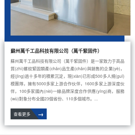
蘇州萬千工品科技有限公司（萬千緊固件）
蘇州萬千工品科技有限公司（萬千緊固件）是一家致力于高品
質(zhì)螺紋緊固類產(chǎn)品生產(chǎn)與銷售的企業(yè)，
經(jīng)過十多年的積累沉淀，現(xiàn)已形成500多人規(guī)
模團隊，擁有5000多家上游合作伙伴，1600多家上游深度伙
伴，100多家國內(nèi)一線品牌深度合作供應(yīng)商，服務
(wù)對象分布全國23個省份、110多個城市。...
→
查看更多