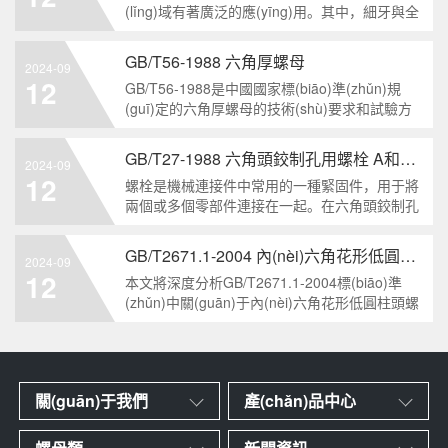
(lǐng)域有著廣泛的應(yīng)用。其中，細牙與全
200
螺紋是六角頭螺栓的兩個重要特點。本文將從工
業(yè)重要性和特點兩個方面，對GB/T5786-
GB/T56-1988 六角厚螺母
2024-09
2000標(biāo)準(zhǔn)下的六角頭螺栓 細牙 全
12
GB/T56-1988是中國國家標(biāo)準(zhǔn)規
螺紋進行深度分析和知識挖掘。什么是GB/T57
(guī)定的六角厚螺母的技術(shù)要求和試驗方
法。六角厚螺母是一種常用的緊固件，它具有六
個面和較大的厚度。它通常用于需要更大的力矩
GB/T27-1988 六角頭鉸制孔用螺栓 A和B級
2024-09
和耐久性的緊固裝配。六角厚螺母的材料和制造
12
螺栓是機械連接件中常用的一種緊固件，用于將
工藝六角厚螺母通常由低碳鋼、中碳鋼或合金鋼
兩個或多個零部件連接在一起。在六角頭鉸制孔
用螺栓中，根據(jù)其質(zhì)量要求的不同，可
以分為A級和B級兩種。下面我們來分析一下這兩
GB/T2671.1-2004 內(nèi)六角花形低圓柱頭螺釘
2024-09
種級別的螺栓有哪些區(qū)別。1. A級和B級的定
12
本文將深度分析GB/T2671.1-2004標(biāo)準
義和標(biāo)準(zhǔn)有什么不同?A級和B級是
(zhǔn)中關(guān)于內(nèi)六角花形低圓柱頭螺
釘?shù)膬?nèi)容，通過問答形式挖掘知識點，
為讀者提供全面的了解。1. 什么是GB/T2671.1-
2004標(biāo)準(zhǔn)？GB/T2671.1-2004是中
國國家標(biāo)準(zhǔn)中關(guān)于內(nèi)六
關(guān)于我們
產(chǎn)品中心
角花形