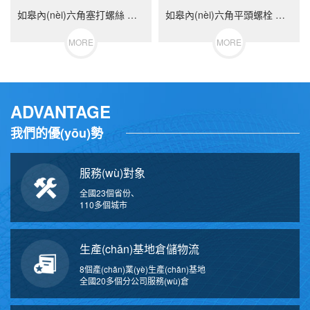
如皋內(nèi)六角塞打螺絲 等高限位螺栓 不銹鋼（304/316）碳鋼 合金鋼
如皋內(nèi)六角平頭螺栓 不銹鋼（304/316）碳鋼 合金鋼
MORE
MORE
ADVANTAGE
我們的優(yōu)勢
服務(wù)對象
全國23個省份、
110多個城市
生產(chǎn)基地倉儲物流
8個產(chǎn)業(yè)生產(chǎn)基地
全國20多個分公司服務(wù)倉