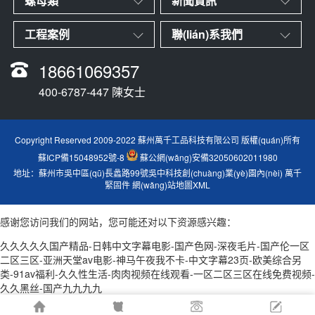
螺母類
新聞資訊
工程案例
聯(lián)系我們
18661069357
400-6787-447 陳女士
Copyright Reserved 2009-2022 蘇州萬千工品科技有限公司 版權(quán)所有
蘇ICP備15048952號-8
蘇公網(wǎng)安備32050602011980
地址：蘇州市吳中區(qū)長蠡路99號吳中科技創(chuàng)業(yè)園內(nèi)
萬千
緊固件
網(wǎng)站地圖XML
感谢您访问我们的网站，您可能还对以下资源感兴趣：
久久久久久国产精品-日韩中文字幕电影-国产色网-深夜毛片-国产伦一区
二区三区-亚洲天堂av电影-神马午夜我不卡-中文字幕23页-欧美综合另
类-91av福利-久久性生活-肉肉视频在线观看-一区二区三区在线免费视频-
久久黑丝-国产九九九九