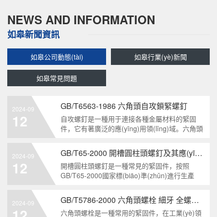
NEWS AND INFORMATION
如皋新聞資訊
如皋公司動態(tài)
如皋行業(yè)新聞
如皋常見問題
GB/T6563-1986 六角頭自攻鎖緊螺釘
2024-09
12
自攻螺釘是一種用于連接各種金屬材料的緊固
件，它有著廣泛的應(yīng)用領(lǐng)域。六角頭
自攻鎖緊螺釘是其中一種常見的類型，符合
GB/T6563-1986標(biāo)準(zhǔn)。本文將深度
GB/T65-2000 開槽圓柱頭螺釘及其應(yīng)用領(lǐng)域
2024-09
分析這種螺釘?shù)奶攸c、應(yīng)用以及制造
12
開槽圓柱頭螺釘是一種常見的緊固件，按照
要求等相關(guān)知識點，為讀者提供全面的了
GB/T65-2000國家標(biāo)準(zhǔn)進行生產
解。1. 六角頭自
(chǎn)和使用。本文將深入分析開槽圓柱頭螺
釘?shù)奶攸c、分類以及應(yīng)用領(lǐng)域，
GB/T5786-2000 六角頭螺栓 細牙 全螺紋——工業(yè)重要性和特點
2024-09
幫助讀者更好地了解和應(yīng)用該種螺釘。什
12
六角頭螺栓是一種常用的緊固件，在工業(yè)領
么是GB/T65-2000 開槽圓柱頭螺釘？GB/T65-