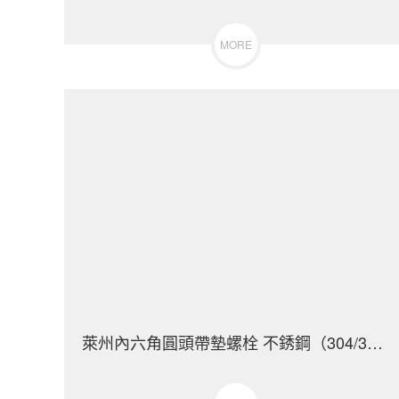
MORE
萊州內六角圓頭帶墊螺栓 不銹鋼（304/316）碳鋼 合金鋼