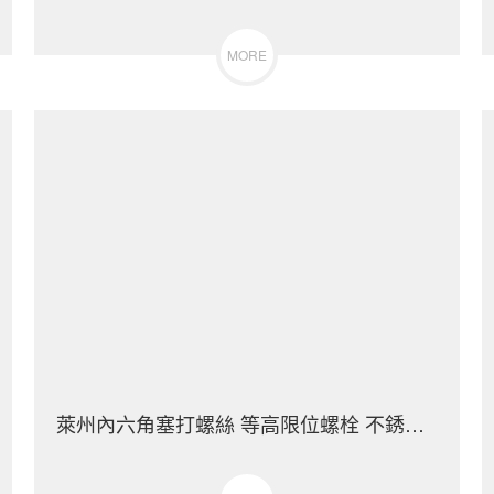
MORE
萊州內六角塞打螺絲 等高限位螺栓 不銹鋼（304/316）碳鋼 合金鋼