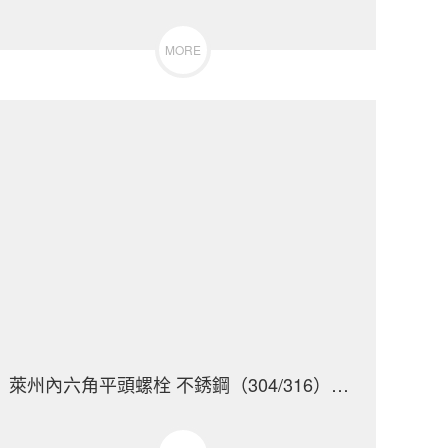
MORE
萊州內六角平頭螺栓 不銹鋼（304/316）碳鋼 合金鋼