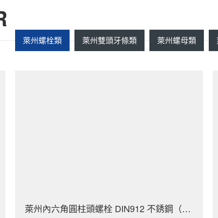
R
萊州螺栓類
萊州雙頭牙條類
萊州螺母類
萊州內六角圓柱頭螺栓 DIN912 不銹鋼（304/316）碳鋼 合金鋼