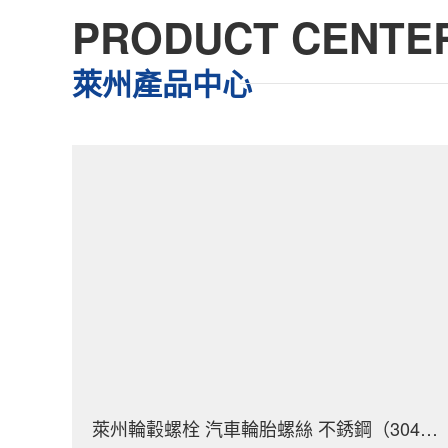
PRODUCT CENTE
萊州產品中心
萊州輪轂螺栓 汽車輪胎螺絲 不銹鋼（304/316）碳鋼 合金鋼