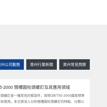
萊州公司動態
萊州行業新聞
萊州常見問題
T65-2000 開槽圓柱頭螺釘及其應用領域
2025
1
頭螺釘是一種常見的緊固件，按照GB/T65-2000國家標準
產和使用。本文將深入分析開槽圓柱頭螺釘的特點、分類以