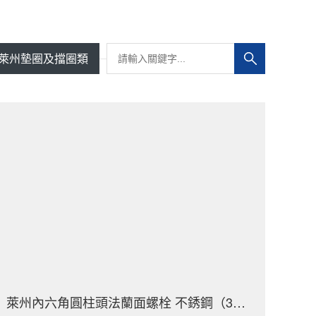
萊州墊圈及擋圈類
萊州內六角圓柱頭法蘭面螺栓 不銹鋼（304/316）碳鋼 合金鋼