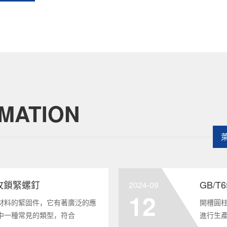
MATION
頭自攻鎖緊螺釘
GB/
2024-09
12
材料的緊固件，它有著廣泛的應
開槽圓柱
中一種常見的類型，符合
進行生