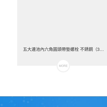
五大連池內六角圓頭帶墊螺栓 不銹鋼（304/3
MORE