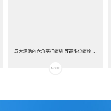
16）碳鋼 合金鋼
五大連池內六角塞打螺絲 等高限位螺栓 不銹鋼（30
MORE