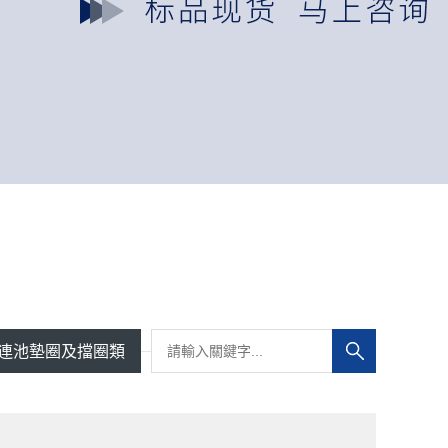
連池墊圈及擋圈類