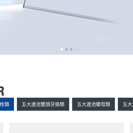
R
栓類
五大連池雙頭牙條類
五大連池螺母類
五大