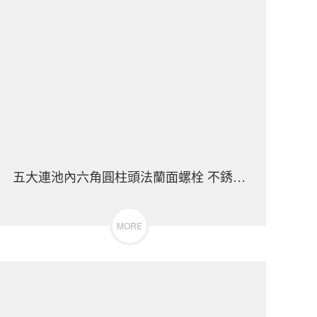
/316）碳鋼 合金鋼
五大連池內六角圓柱頭法蘭面螺栓 不銹鋼（304/316
五大
MORE