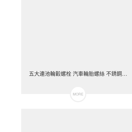
五大連池輪轂螺栓 汽車輪胎螺絲 不銹鋼（304
MORE