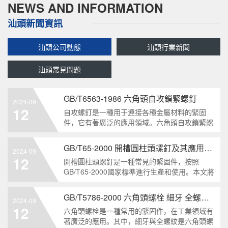
NEWS AND INFORMATION
汕頭新聞資訊
汕頭公司動態
汕頭行業新聞
汕頭常見問題
GB/T6563-1986 六角頭自攻鎖緊螺釘
2024-09
12
自攻螺釘是一種用于連接各種金屬材料的緊固
件，它有著廣泛的應用領域。六角頭自攻鎖緊螺
釘是其中一種常見的類型，符合GB/T6563-1986
標準。本文將深度分析這種螺釘的特點、應用以
GB/T65-2000 開槽圓柱頭螺釘及其應用領域
2024-09
及制造要求等相關知識點，為讀者提供全面的了
12
開槽圓柱頭螺釘是一種常見的緊固件，按照
解。1. 六角頭自
GB/T65-2000國家標準進行生產和使用。本文將
深入分析開槽圓柱頭螺釘的特點、分類以及應用
領域，幫助讀者更好地了解和應用該種螺釘。什
GB/T5786-2000 六角頭螺栓 細牙 全螺紋——工業重要性和特點
2024-09
么是GB/T65-2000 開槽圓柱頭螺釘？GB/T65-
12
六角頭螺栓是一種常用的緊固件，在工業領域有
200
著廣泛的應用。其中，細牙與全螺紋是六角頭螺