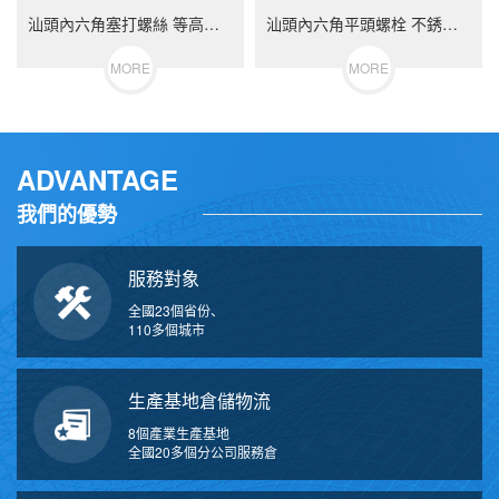
汕頭內六角塞打螺絲 等高限位螺栓 不銹鋼（304/316）碳鋼 合金鋼
汕頭內六角平頭螺栓 不銹鋼（304/316）碳鋼 合金鋼
MORE
MORE
ADVANTAGE
我們的優勢
服務對象
全國23個省份、
110多個城市
生產基地倉儲物流
8個產業生產基地
全國20多個分公司服務倉