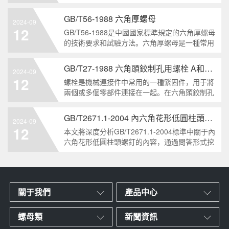
栓的兩個重要特點。本文將從工業重要性和特點
兩個方面，對GB/T5786-2000標準下的六角頭螺
GB/T56-1988 六角厚螺母
2024-09
栓 細牙 全螺紋進行深度分析和知識挖掘。什么
12
GB/T56-1988是中國國家標準規定的六角厚螺母
是GB/T57
的技術要求和試驗方法。六角厚螺母是一種常用
的緊固件，它具有六個面和較大的厚度。它通常
用于需要更大的力矩和耐久性的緊固裝配。六角
GB/T27-1988 六角頭鉸制孔用螺栓 A和B級
2024-09
厚螺母的材料和制造工藝六角厚螺母通常由低碳
12
螺栓是機械連接件中常用的一種緊固件，用于將
鋼、中碳鋼或合金鋼
兩個或多個零部件連接在一起。在六角頭鉸制孔
用螺栓中，根據其質量要求的不同，可以分為A
級和B級兩種。下面我們來分析一下這兩種級別
GB/T2671.1-2004 內六角花形低圓柱頭螺釘
2024-09
的螺栓有哪些區別。1. A級和B級的定義和標準
12
本文將深度分析GB/T2671.1-2004標準中關于內
有什么不同?A級和B級是
六角花形低圓柱頭螺釘的內容，通過問答形式挖
掘知識點，為讀者提供全面的了解。1. 什么是
GB/T2671.1-2004標準？GB/T2671.1-2004是中
國國家標準中關于內六角花形
關于我們
產品中心
螺母類
新聞資訊