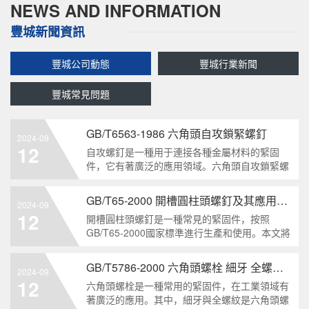
NEWS AND INFORMATION
豐城新聞資訊
豐城公司動態
豐城行業新聞
豐城常見問題
GB/T6563-1986 六角頭自攻鎖緊螺釘
2024-09
12
自攻螺釘是一種用于連接各種金屬材料的緊固
件，它有著廣泛的應用領域。六角頭自攻鎖緊螺
釘是其中一種常見的類型，符合GB/T6563-1986
標準。本文將深度分析這種螺釘的特點、應用以
GB/T65-2000 開槽圓柱頭螺釘及其應用領域
2024-09
及制造要求等相關知識點，為讀者提供全面的了
12
開槽圓柱頭螺釘是一種常見的緊固件，按照
解。1. 六角頭自
GB/T65-2000國家標準進行生產和使用。本文將
深入分析開槽圓柱頭螺釘的特點、分類以及應用
領域，幫助讀者更好地了解和應用該種螺釘。什
GB/T5786-2000 六角頭螺栓 細牙 全螺紋——工業重要性和特點
2024-09
么是GB/T65-2000 開槽圓柱頭螺釘？GB/T65-
12
六角頭螺栓是一種常用的緊固件，在工業領域有
200
著廣泛的應用。其中，細牙與全螺紋是六角頭螺