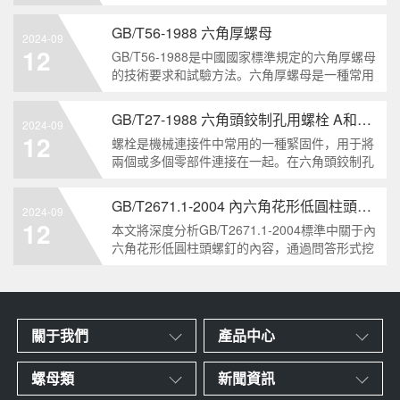
栓的兩個重要特點。本文將從工業重要性和特點
兩個方面，對GB/T5786-2000標準下的六角頭螺
GB/T56-1988 六角厚螺母
2024-09
栓 細牙 全螺紋進行深度分析和知識挖掘。什么
12
GB/T56-1988是中國國家標準規定的六角厚螺母
是GB/T57
的技術要求和試驗方法。六角厚螺母是一種常用
的緊固件，它具有六個面和較大的厚度。它通常
用于需要更大的力矩和耐久性的緊固裝配。六角
GB/T27-1988 六角頭鉸制孔用螺栓 A和B級
2024-09
厚螺母的材料和制造工藝六角厚螺母通常由低碳
12
螺栓是機械連接件中常用的一種緊固件，用于將
鋼、中碳鋼或合金鋼
兩個或多個零部件連接在一起。在六角頭鉸制孔
用螺栓中，根據其質量要求的不同，可以分為A
級和B級兩種。下面我們來分析一下這兩種級別
GB/T2671.1-2004 內六角花形低圓柱頭螺釘
2024-09
的螺栓有哪些區別。1. A級和B級的定義和標準
12
本文將深度分析GB/T2671.1-2004標準中關于內
有什么不同?A級和B級是
六角花形低圓柱頭螺釘的內容，通過問答形式挖
掘知識點，為讀者提供全面的了解。1. 什么是
GB/T2671.1-2004標準？GB/T2671.1-2004是中
國國家標準中關于內六角花形
關于我們
產品中心
螺母類
新聞資訊