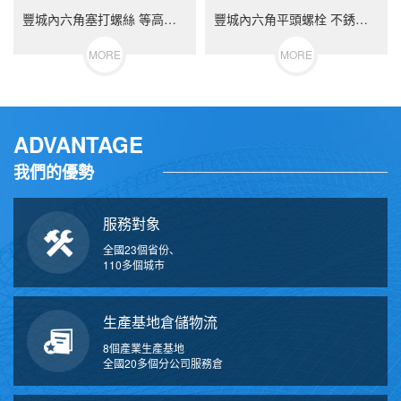
豐城內六角塞打螺絲 等高限位螺栓 不銹鋼（304/316）碳鋼 合金鋼
豐城內六角平頭螺栓 不銹鋼（304/316）碳鋼 合金鋼
MORE
MORE
ADVANTAGE
我們的優勢
服務對象
全國23個省份、
110多個城市
生產基地倉儲物流
8個產業生產基地
全國20多個分公司服務倉