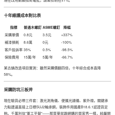
十年維護成本對比表
指標
普通木螺釘
ASME螺釘
降幅
采購單價
0.8元
3.5元
+337%
補漆損耗
8.6萬
0元
-100%
客戶投訴率
35%
0.5%
-98.5%
保險費用
15萬/年
5萬/年
-66.7%
某古鎮改造項目實測：雖然采購價翻四倍，十年綜合成本直降
58%。
采購防坑三板斧
現在驗貨必帶三件套：激光測角儀、便攜光譜儀、紫外燈。關鍵承
力點建議直接上日標SUJ2軸承鋼，裝飾件用國產B18.6.1認證貨足
夠。千萬別信"軍工平替"——那質量就跟網購的買家秀一樣，純屬開