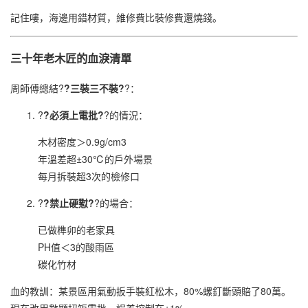
記住嘍，海邊用錯材質，維修費比裝修費還燒錢。
三十年老木匠的血淚清單
周師傅總結?
?三裝三不裝?
?：
?
?必須上電批?
?的情況：
木材密度＞0.9g/cm3
年溫差超±30℃的戶外場景
每月拆裝超3次的檢修口
?
?禁止硬懟?
?的場合：
已做榫卯的老家具
PH值＜3的酸雨區
碳化竹材
血的教訓：某景區用氣動扳手裝紅松木，80%螺釘斷頭賠了80萬。
現在改用數顯扭矩電批，誤差控制在±1%。