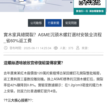
公司動態
行業新聞
常見問題
實木家具總開裂？ASME沉頭木螺釘選材安裝全流程
_省60%返工費
發布時間：2025-06-11 14:25:34
人氣：
375
來源：
這螺絲憑啥被故宮修復組當傳家寶？
去年廣東某紅木廠價值120萬的紫檀博古架因螺釘孔開裂整批報廢，
返工費夠買三臺數控雕刻機。換上ASME標準的沉頭木螺釘后，開裂
率從42%驟降到0.8%。實驗室數據顯示：在1.2g/cm3密度的鐵力木
上安裝，抗拔力比普通螺釘提升4倍。
?
?三大核心技術?
?：