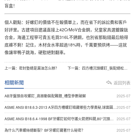
盲盒！
個人觀點：好螺釘的價值不在報價單上，而在省下的訴訟費和客戶
好評里。古建項目建議直接上42CrMoV合金鋼，兒童家具選鍍鎳鈦
合金，海邊工程寧可貴五毛買316L不銹鋼，也別省那點錢最后賠得
底褲不剩！記住，木材含水率超過18%時，千萬要預烘烤——這就
像讓旱鴨子跳海，硬懟絕對翻車。
上一篇：
密封墊總是漏油怎么辦？
下一篇：
四方槽沉頭螺釘_裝配總松動_怎么選對規格型號？
相關新聞
返回列表
AB牙盤頭自攻螺釘_高振動裝配難題_槽型參數破解
2025-07
ASME ANSI B18.6.3-2013 A牙四方槽螺釘暗藏哪些力學奧秘,球面圓柱頭如何制霸汽車制造流水線
2025-07
ASME ANSI B18.6.4-1998 BF牙螺釘如何守護火箭燃料閥,80°沉頭破解真空泄漏危機
2025-07
為什么汽車螺絲總斷裂？BF牙螺釘藏著什么秘密？
2025-07