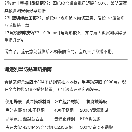
?
?80°十字槽H型結構?
?：四爪咬合讓電批扭矩提升50%，某明清家
具廠實測安裝效率翻倍
?
?II型切螺紋工藝?
?：前段60°攻角破木如切豆腐，后段12°鎖緊角
形成機械互鎖
?
?沉頭修剪技術?
?：0.3mm倒角隱形嵌入，某寺廟大殿實測橫梁承
重提升5倍
說白了，這玩意兒就像給木頭裝防盜門，臺風來了都撬不動。
海邊別墅防銹避坑指南
青島某海景酒店用304不銹鋼裝柚木地板，半年銹穿賠了200萬。現
在全套換裝316不銹鋼材質，五年過去連鹽斑都沒長。
使用場景
黃金搭檔材質
死亡組合材質
抗腐蝕等級
戶外露臺
316L不銹鋼
430不銹鋼
2000h鹽霧測試
兒童家具
鍍鎳鈦合金
普通鍍鋅鋼
FDA食品級
古建大梁
42CrMoV合金鋼
Q235碳鋼
500℃高溫不蠕變