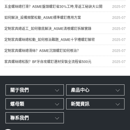
五金螺絲總打滑？ASME盤頭螺釘省30%工時,零返工秘訣大公開
2025-07
如何解決_設備頻繁松動_ASME標準螺釘應用方案
2025-07
定制家具總返工_如何徹底解決_ASME清根螺釘拆解實錄
2025-07
定制家具螺絲總松動_如何根治難題_ASME十字槽螺釘解密
2025-07
定制家具螺絲總滑絲？ASME沉頭螺釘如何根治？
2025-07
家具螺絲總松脫？BF牙自攻螺釘選材安裝全流程省500元
2025-07
關于我們
產品中心
螺母類
新聞資訊
聯系我們